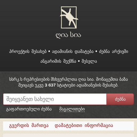
ᲞᲠᲝᲔᲥᲢᲘᲡ ᲨᲔᲡᲐᲮᲔᲑ
ᲐᲓᲐᲛᲘᲐᲜᲘᲡ ᲓᲐᲛᲐᲢᲔᲑᲐ
ᲫᲔᲑᲜᲐ ᲐᲠᲥᲘᲕᲨᲘ
ᲐᲜᲒᲐᲠᲘᲨᲘᲡ ᲨᲔᲥᲛᲜᲐ
ᲨᲔᲡᲕᲚᲐ
სსრკ.ს რეპრესიების მსხვერპლთა ღია სია. მონაცემთა ბაზა
შეიცავს უკვე
3 637
სტატიები ადამიანების შესახებ.
გაფართოებული ძებნა
მაგალითები
გვერდის მართვა
დამატებითი ინფორმაცია