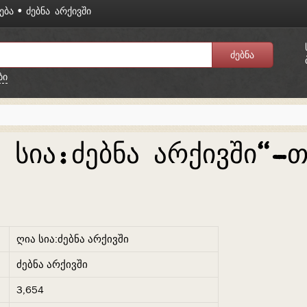
ᲔᲑᲐ
ᲫᲔᲑᲜᲐ ᲐᲠᲥᲘᲕᲨᲘ
ბი
 სია:ძებნა არქივში“-თ
ღია სია:ძებნა არქივში
ძებნა არქივში
3,654