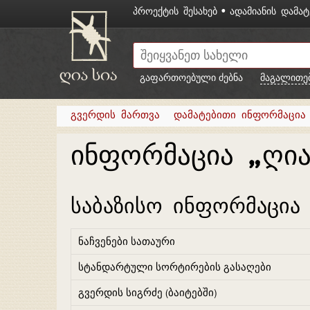
ᲞᲠᲝᲔᲥᲢᲘᲡ ᲨᲔᲡᲐᲮᲔᲑ
ᲐᲓᲐᲛᲘᲐᲜᲘᲡ ᲓᲐᲛᲐᲢ
გაფართოებული ძებნა
მაგალითე
გვერდის მართვა
დამატებითი ინფორმაცია
ინფორმაცია „ღია
საბაზისო ინფორმაცია
ნაჩვენები სათაური
სტანდარტული სორტირების გასაღები
გვერდის სიგრძე (ბაიტებში)