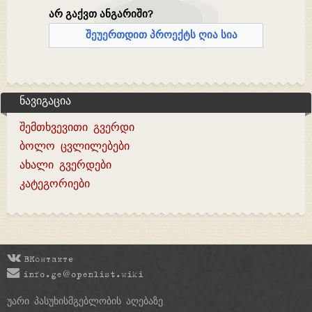
არ გაქვთ ანგარიში?
შეუერთდით პროექტს ღია სია
ნავიგაცია
შემთხვევითი გვერდი
ბოლო ცვლილებები
ახალი გვერდები
კატეგორიები
ВКонтакте
info.ge@openlist.wiki
უარი პასუხისმგებლობის აღებაზე