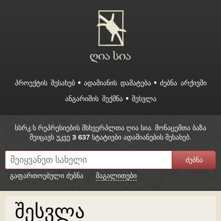
ᲞᲠᲝᲔᲥᲢᲘᲡ ᲨᲔᲡᲐᲮᲔᲑ
ᲐᲓᲐᲛᲘᲐᲜᲘᲡ ᲓᲐᲛᲐᲢᲔᲑᲐ
ᲫᲔᲑᲜᲐ ᲐᲠᲥᲘᲕᲨᲘ
ᲐᲜᲒᲐᲠᲘᲨᲘᲡ ᲨᲔᲥᲛᲜᲐ
ᲨᲔᲡᲕᲚᲐ
სსრკ.ს რეპრესიების მსხვერპლთა ღია სია. მონაცემთა ბაზა
შეიცავს უკვე
3 637
სტატიები ადამიანების შესახებ.
გაფართოებული ძებნა
მაგალითები
შესვლა